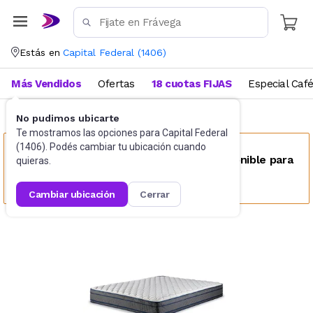
Estás en
Capital Federal
(
1406
)
Más Vendidos
Ofertas
18 cuotas FIJAS
Especial Caf
No pudimos ubicarte
Colchones tradicionales
Queen Size
Te mostramos las opciones para
Capital Federal
(
1406
). Podés cambiar tu ubicación cuando
Este producto no se encuentra disponible para
quieras.
tu ubicación
cambiar ubicación
cerrar