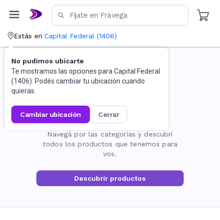
Estás en
Capital Federal
(
1406
)
No pudimos ubicarte
Te mostramos las opciones para
Capital Federal
(
1406
). Podés cambiar tu ubicación cuando
quieras.
cambiar ubicación
cerrar
La página no existe
Navegá por las categorías y descubrí
todos los productos que tenemos para
vos.
Descubrir productos