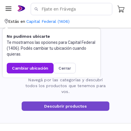
Estás en
Capital Federal
(
1406
)
No pudimos ubicarte
Te mostramos las opciones para
Capital Federal
(
1406
). Podés cambiar tu ubicación cuando
quieras.
cambiar ubicación
cerrar
La página no existe
Navegá por las categorías y descubrí
todos los productos que tenemos para
vos.
Descubrir productos