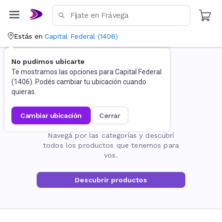
Estás en
Capital Federal
(
1406
)
No pudimos ubicarte
Te mostramos las opciones para
Capital Federal
(
1406
). Podés cambiar tu ubicación cuando
quieras.
cambiar ubicación
cerrar
La página no existe
Navegá por las categorías y descubrí
todos los productos que tenemos para
vos.
Descubrir productos