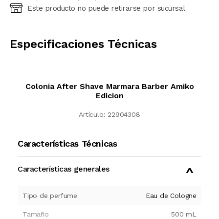
Este producto no puede retirarse por sucursal
Ingresá código postal (sólo números)
CALCULAR
Especificaciones Técnicas
Colonia After Shave Marmara Barber Amiko
Edicion
Artículo:
22904308
Características Técnicas
Características generales
Tipo de perfume
Eau de Cologne
Tamaño
500
mL