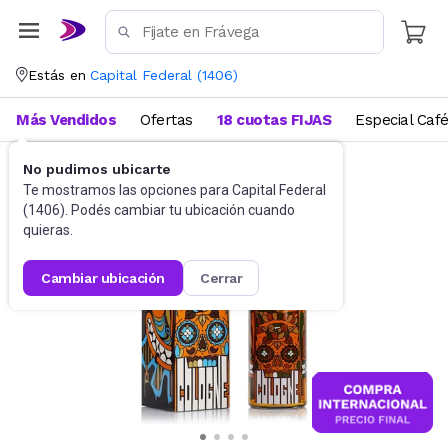
Estás en
Capital Federal
(
1406
)
Más Vendidos
Ofertas
18 cuotas FIJAS
Especial Caf
No pudimos ubicarte
Perfumes
Perfumes unisex
Te mostramos las opciones para
Capital Federal
(
1406
). Podés cambiar tu ubicación cuando
quieras.
cambiar ubicación
cerrar