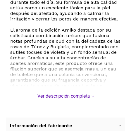
durante todo el día. Su fórmula de alta calidad
actúa como un excelente tónico para la piel
después del afeitado, ayudando a calmar la
irritación y cerrar los poros de manera efectiva.
El aroma de la edición Amiko destaca por su
sofisticada combinación unisex que fusiona
notas profundas de oud con la delicadeza de las
rosas de Túnez y Bulgaria, complementado con
sutiles toques de violeta y un fondo sensual de
ámbar. Gracias a su alta concentración de
aceites aromáticos, este producto ofrece una
fijación superior que se asemeja más a un eau
de toilette que a una colonia convencional,
garantizando que su fragancia deportiva y
elegante te acompañe por muchas horas.
Ver descripción completa
Presentado en una elegante botella de vidrio de
500 ml 16.9 fl oz, este producto no solo cuida tu
piel sino que también aporta un toque de
distinción a tu tocador. Es ideal para uso
profesional en barberías o para el cuidado
personal diario en el hogar. Aplica una pequeña
Información del fabricante
cantidad en las manos y distribuye suavemente