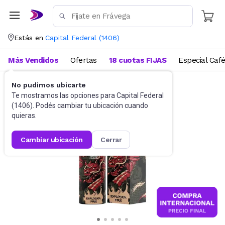
Estás en
Capital Federal
(
1406
)
Más Vendidos
Ofertas
18 cuotas FIJAS
Especial Caf
No pudimos ubicarte
Perfumes
Perfumes para hombre
Te mostramos las opciones para
Capital Federal
(
1406
). Podés cambiar tu ubicación cuando
quieras.
cambiar ubicación
cerrar