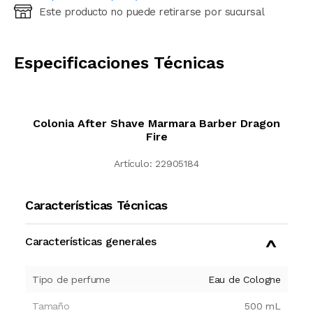
Este producto no puede retirarse por sucursal
Ingresá código postal (sólo números)
CALCULAR
Especificaciones Técnicas
Colonia After Shave Marmara Barber Dragon
Fire
Artículo:
22905184
Características Técnicas
Características generales
Tipo de perfume
Eau de Cologne
Tamaño
500
mL