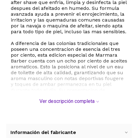
after shave que enfria, limpia y desinfecta la piel
despues del afeitado en humedo. Su formula
avanzada ayuda a prevenir el enrojecimiento, la
irritacion y las quemaduras comunes causadas
por la navaja o maquina de afeitar, siendo apta
para todo tipo de piel, incluso las mas sensibles.
A diferencia de las colonias tradicionales que
poseen una concentracion de esencia del tres
por ciento, esta edicion especial de Marmara
Barber cuenta con un ocho por ciento de aceites
aromaticos. Esto la posiciona al nivel de un eau
de toilette de alta calidad, garantizando que su
aroma masculino con notas deportivas fougere
y toques de ambar permanezca en tu piel
durante todo el dia. Su presentacion de
quinientos mililitros en una elegante botella de
Ver descripción completa
vidrio de edicion limitada dentro de una caja de
regalo la convierte en el obsequio perfecto para
caballeros que valoran el cuidado personal y el
estilo clasico.
Para su aplicacion, simplemente coloque una
Información del fabricante
pequeña cantidad en las palmas de las manos y