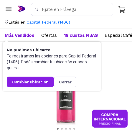
Estás en
Capital Federal
(
1406
)
Más Vendidos
Ofertas
18 cuotas FIJAS
Especial Caf
No pudimos ubicarte
Perfumes
Perfumes para hombre
Te mostramos las opciones para
Capital Federal
(
1406
). Podés cambiar tu ubicación cuando
quieras.
cambiar ubicación
cerrar