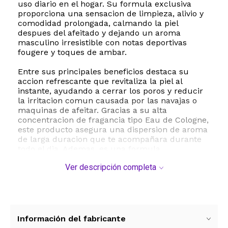
uso diario en el hogar. Su formula exclusiva
proporciona una sensacion de limpieza, alivio y
comodidad prolongada, calmando la piel
despues del afeitado y dejando un aroma
masculino irresistible con notas deportivas
fougere y toques de ambar.
Entre sus principales beneficios destaca su
accion refrescante que revitaliza la piel al
instante, ayudando a cerrar los poros y reducir
la irritacion comun causada por las navajas o
maquinas de afeitar. Gracias a su alta
concentracion de fragancia tipo Eau de Cologne,
este producto asegura una dispersion de aroma
de larga duracion que te acompañara durante
todo el dia. Ademas, es una formula
hipoalergenica que respeta la salud de tu piel,
Ver descripción completa
haciendola apta para todo tipo de pieles adultas.
Especificaciones tecnicas del producto:
- Marca: Barber Marmara
- Modelo: Marmara Barber No 1 Aftershave
Cologne
Información del fabricante
- Volumen neto: 500 mililitros 16.9 onzas