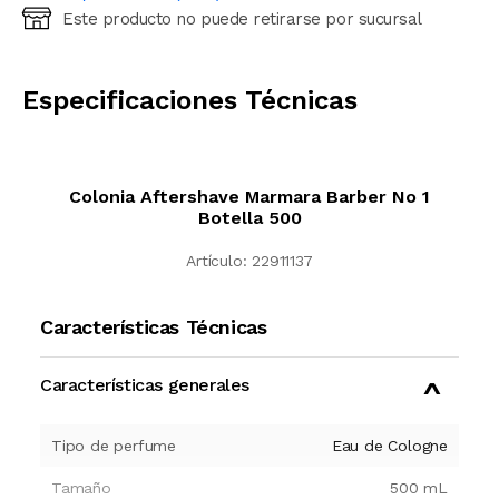
Este producto no puede retirarse por sucursal
Ingresá código postal (sólo números)
CALCULAR
Especificaciones Técnicas
Colonia Aftershave Marmara Barber No 1
Botella 500
Artículo:
22911137
Características Técnicas
Características generales
Tipo de perfume
Eau de Cologne
Tamaño
500
mL