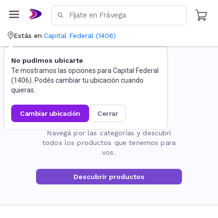
Estás en
Capital Federal
(
1406
)
No pudimos ubicarte
Te mostramos las opciones para
Capital Federal
(
1406
). Podés cambiar tu ubicación cuando
quieras.
cambiar ubicación
cerrar
La página no existe
Navegá por las categorías y descubrí
todos los productos que tenemos para
vos.
Descubrir productos