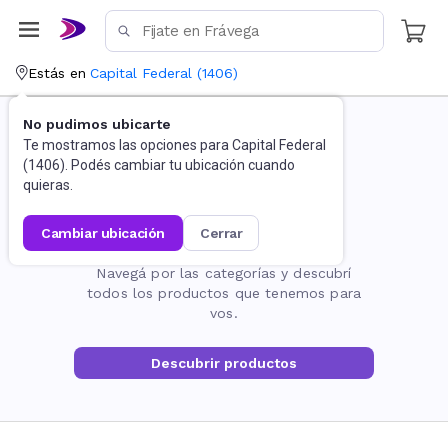
Estás en
Capital Federal
(
1406
)
No pudimos ubicarte
Te mostramos las opciones para
Capital Federal
(
1406
). Podés cambiar tu ubicación cuando
quieras.
cambiar ubicación
cerrar
La página no existe
Navegá por las categorías y descubrí
todos los productos que tenemos para
vos.
Descubrir productos