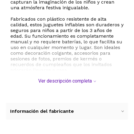
capturan la imaginación de los niños y crean
una atmósfera festiva inigualable.
Fabricados con plástico resistente de alta
calidad, estos juguetes inflables son duraderos y
seguros para niños a partir de los 3 años de
edad. Su funcionamiento es completamente
manual y no requiere baterías, lo que facilita su
uso en cualquier momento y lugar. Son ideales
como decoración colgante, accesorios para
sesiones de fotos, premios de kermés o
recuerdos de cumpleaños que los invitados
adorarán llevarse a casa.
Ver descripción completa
Además de ser un elemento decorativo
espectacular, estos conos de helado arcoíris
fomentan el reconocimiento de colores y el
juego activo en los más pequeños. Su ligereza y
facilidad de inflado los convierten en la opción
perfecta para padres y organizadores de eventos
Información del fabricante
que buscan soluciones prácticas, llamativas y
de gran impacto visual sin complicaciones de
montaje.