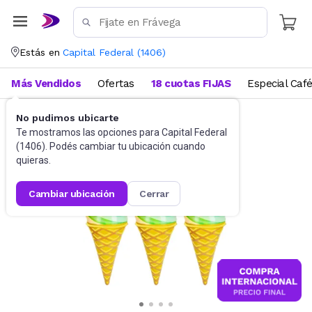
Estás en
Capital Federal
(
1406
)
Más Vendidos
Ofertas
18 cuotas FIJAS
Especial Caf
No pudimos ubicarte
Piletas y piscinas
Inflables
Te mostramos las opciones para
Capital Federal
(
1406
). Podés cambiar tu ubicación cuando
quieras.
cambiar ubicación
cerrar