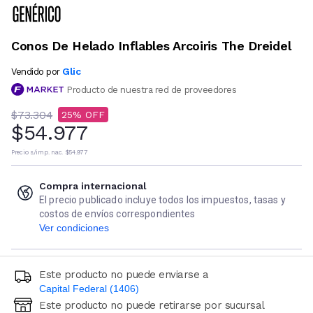
Conos De Helado Inflables Arcoiris The Dreidel
Glic
Vendido por
Producto de nuestra red de proveedores
$73.304
25
$54.977
Precio s/imp. nac.
$54.977
Compra internacional
El precio publicado incluye todos los impuestos, tasas y
costos de envíos correspondientes
Ver condiciones
Este producto no puede enviarse a
Capital Federal (1406)
Este producto no puede retirarse por sucursal
Ingresá código postal (sólo números)