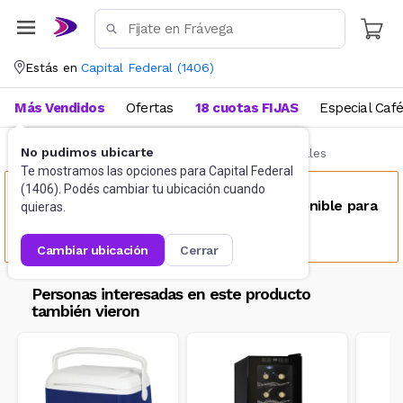
Estás en
Capital Federal
(
1406
)
Más Vendidos
Ofertas
18 cuotas FIJAS
Especial Caf
No pudimos ubicarte
Industria Gastronómica
Heladeras comerciales
Te mostramos las opciones para
Capital Federal
(
1406
). Podés cambiar tu ubicación cuando
Este producto no se encuentra disponible para
quieras.
tu ubicación
cambiar ubicación
cerrar
Personas interesadas en este producto
también vieron