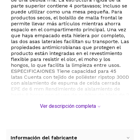
parte superior contiene 4 portavasos; incluso se
puede utilizar como una mesa pequeña. Para
productos secos, el bolsillo de malla frontal le
permite llevar más artículos mientras ahorra
espacio en el compartimento principal. Una vez
que haya empacado esta hielera por completo,
las dos asas laterales facilitan su transporte. Las
propiedades antimicrobianas que protegen el
producto están integradas en el revestimiento
flexible para resistir el olor, el moho y los
hongos, lo que facilita la limpieza entre usos.
ESPECIFICAIONES Tiene capacidad para 45
latas Cuenta con tejido de poliéster ripstop 300D
con aislamiento de espuma de celda cerrada
EPE de 6 mm Rendimiento de aislamiento de
hasta 8 horas con el uso de cubitos de hielo de 2
kg 4 portavasos moldeados en la tapa
Ver descripción completa
mantienen las bebidas cerca El compartimento
principal con cremallera mantiene el contenido
frío Abrebotellas integrado en la cremallera
para facilitar la apertura de botellas. Plegable
para un almacenamiento compacto Bolsillo
frontal de malla para mayor almacenamiento
Información del fabricante