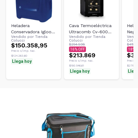
Heladera
Cava Termoeléctrica
Helad
Conservadora Igloo
Ultracomb Cv-6008
Negra
Vendido por
Tienda
Vendido por
Tienda
Vendi
Island Breeze 28 Qt
8 Botellas 25 Litros
Bk1f
Colucci
Colucci
Coluc
26 Lts
$150.358,95
$254.598
$411.17
16
18
Precio s/imp. nac.
$213.869
$33
$124.263,60
Llega hoy
Precio s/imp. nac.
Precio s
$193.546,61
$278.65
Llega hoy
Lleg