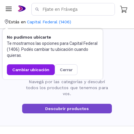
Estás en
Capital Federal
(
1406
)
No pudimos ubicarte
Te mostramos las opciones para
Capital Federal
(
1406
). Podés cambiar tu ubicación cuando
quieras.
cambiar ubicación
cerrar
La página no existe
Navegá por las categorías y descubrí
todos los productos que tenemos para
vos.
Descubrir productos