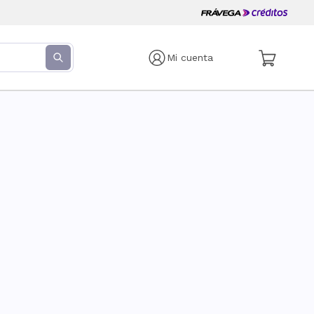
Mi cuenta
s