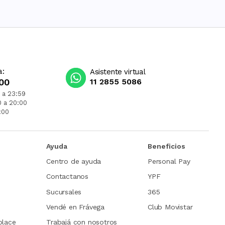
a:
Asistente virtual
00
11 2855 5086
 a 23:59
0 a 20:00
:00
Ayuda
Beneficios
Centro de ayuda
Personal Pay
Contactanos
YPF
Sucursales
365
Vendé en Frávega
Club Movistar
place
Trabajá con nosotros