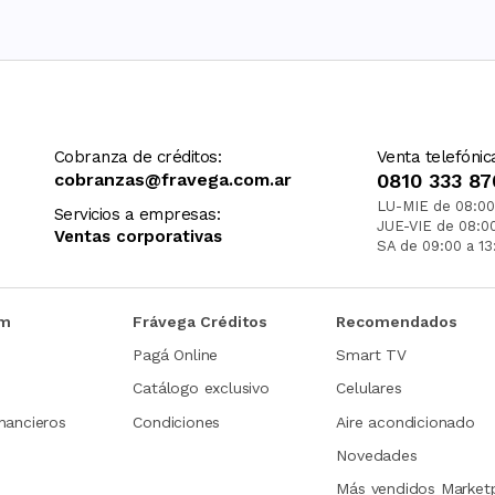
Cobranza de créditos:
Venta telefónic
cobranzas@fravega.com.ar
0810 333 87
LU-MIE de 08:00
Servicios a empresas:
JUE-VIE de 08:0
Ventas corporativas
SA de 09:00 a 13
om
Frávega Créditos
Recomendados
Pagá Online
Smart TV
Catálogo exclusivo
Celulares
nancieros
Condiciones
Aire acondicionado
Novedades
Más vendidos Market