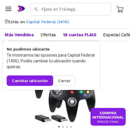
Estás en
Capital Federal
(
1406
)
Más Vendidos
Ofertas
18 cuotas FIJAS
Especial Caf
No pudimos ubicarte
Videojuegos
Accesorios
Te mostramos las opciones para
Capital Federal
(
1406
). Podés cambiar tu ubicación cuando
quieras.
cambiar ubicación
cerrar