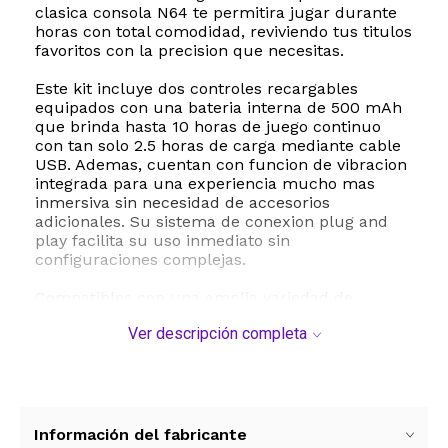
clasica consola N64 te permitira jugar durante
horas con total comodidad, reviviendo tus titulos
favoritos con la precision que necesitas.
Este kit incluye dos controles recargables
equipados con una bateria interna de 500 mAh
que brinda hasta 10 horas de juego continuo
con tan solo 2.5 horas de carga mediante cable
USB. Ademas, cuentan con funcion de vibracion
integrada para una experiencia mucho mas
inmersiva sin necesidad de accesorios
adicionales. Su sistema de conexion plug and
play facilita su uso inmediato sin
configuraciones complejas.
Compatibles con una amplia variedad de
plataformas, estos controles son ideales para
Ver descripción completa
usar en Nintendo Switch, Switch Online, PC con
Windows, Mac, Linux y sistemas de emulacion
como Raspberry Pi y Retropie. El paquete
incluye dos controles inalambricos, dos
receptores USB, cables de carga y manual de
usuario.
Información del fabricante