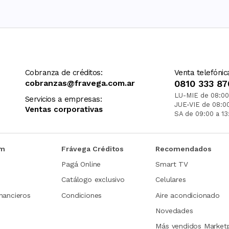
Cobranza de créditos:
Venta telefónic
cobranzas@fravega.com.ar
0810 333 87
LU-MIE de 08:00
Servicios a empresas:
JUE-VIE de 08:0
Ventas corporativas
SA de 09:00 a 13
om
Frávega Créditos
Recomendados
Pagá Online
Smart TV
Catálogo exclusivo
Celulares
nancieros
Condiciones
Aire acondicionado
Novedades
Más vendidos Market