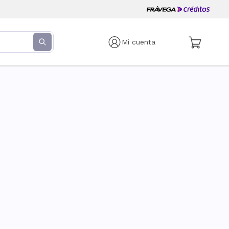
Mi cuenta
s