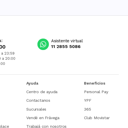
a:
Asistente virtual
00
11 2855 5086
 a 23:59
0 a 20:00
:00
Ayuda
Beneficios
Centro de ayuda
Personal Pay
Contactanos
YPF
Sucursales
365
Vendé en Frávega
Club Movistar
place
Trabajá con nosotros