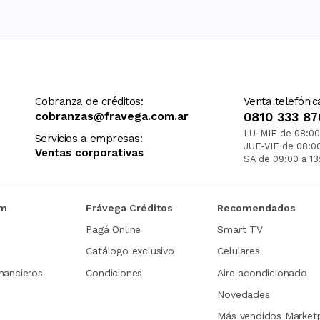
Cobranza de créditos:
Venta telefónic
cobranzas@fravega.com.ar
0810 333 87
LU-MIE de 08:00
Servicios a empresas:
JUE-VIE de 08:0
Ventas corporativas
SA de 09:00 a 13
om
Frávega Créditos
Recomendados
Pagá Online
Smart TV
Catálogo exclusivo
Celulares
nancieros
Condiciones
Aire acondicionado
Novedades
Más vendidos Market