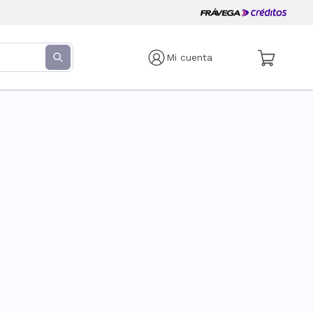
Mi cuenta
s