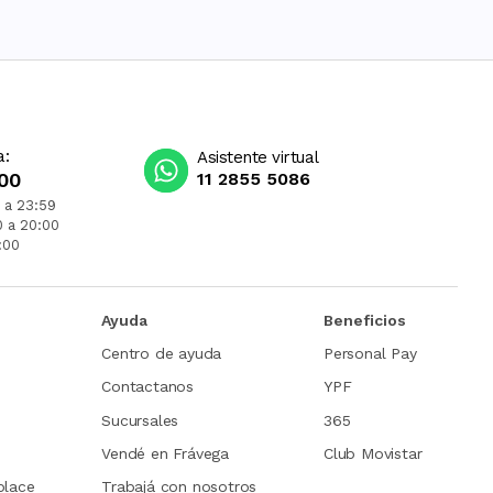
a:
Asistente virtual
00
11 2855 5086
 a 23:59
0 a 20:00
:00
Ayuda
Beneficios
Centro de ayuda
Personal Pay
Contactanos
YPF
Sucursales
365
Vendé en Frávega
Club Movistar
place
Trabajá con nosotros