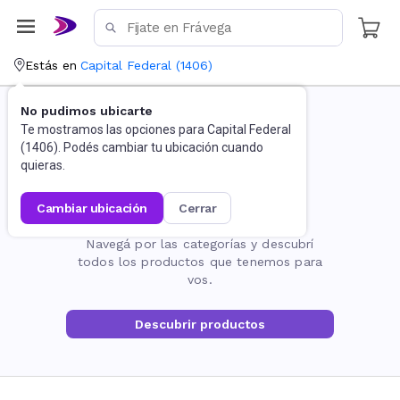
Estás en
Capital Federal
(
1406
)
No pudimos ubicarte
Te mostramos las opciones para
Capital Federal
(
1406
). Podés cambiar tu ubicación cuando
quieras.
cambiar ubicación
cerrar
La página no existe
Navegá por las categorías y descubrí
todos los productos que tenemos para
vos.
Descubrir productos