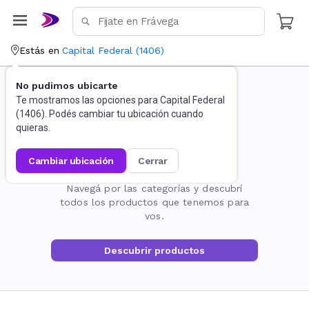
Estás en
Capital Federal
(
1406
)
No pudimos ubicarte
Te mostramos las opciones para
Capital Federal
(
1406
). Podés cambiar tu ubicación cuando
quieras.
cambiar ubicación
cerrar
La página no existe
Navegá por las categorías y descubrí
todos los productos que tenemos para
vos.
Descubrir productos