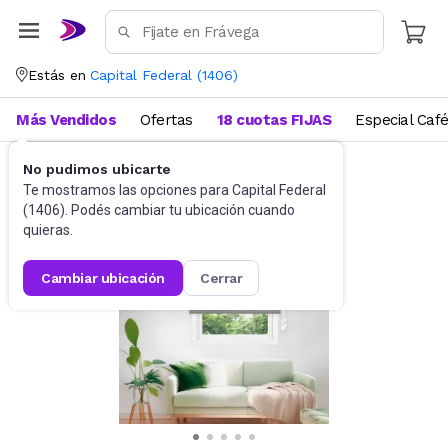
Estás en
Capital Federal
(
1406
)
Más Vendidos
Ofertas
18 cuotas FIJAS
Especial Caf
No pudimos ubicarte
Blanquería
Cortinas
Te mostramos las opciones para
Capital Federal
(
1406
). Podés cambiar tu ubicación cuando
quieras.
cambiar ubicación
cerrar