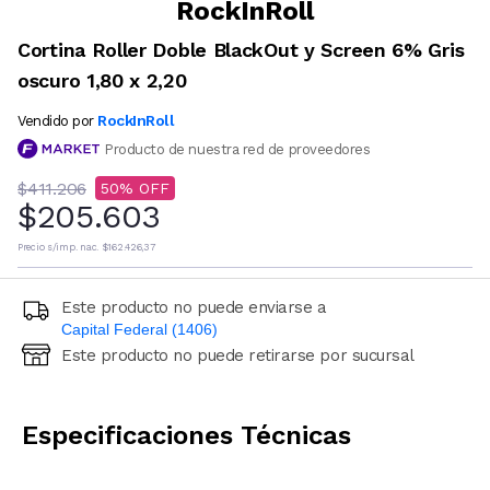
RockInRoll
Cortina Roller Doble BlackOut y Screen 6% Gris
oscuro 1,80 x 2,20
RockInRoll
Vendido por
Producto de nuestra red de proveedores
$411.206
50
$205.603
Precio s/imp. nac.
$162.426,37
Este producto no puede enviarse a
Capital Federal (1406)
Este producto no puede retirarse por sucursal
Ingresá código postal (sólo números)
CALCULAR
Especificaciones Técnicas