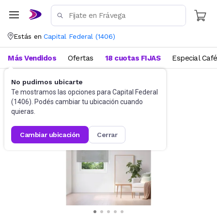
Estás en
Capital Federal
(
1406
)
Más Vendidos
Ofertas
18 cuotas FIJAS
Especial Caf
No pudimos ubicarte
Blanquería
Cortinas
Te mostramos las opciones para
Capital Federal
(
1406
). Podés cambiar tu ubicación cuando
quieras.
cambiar ubicación
cerrar