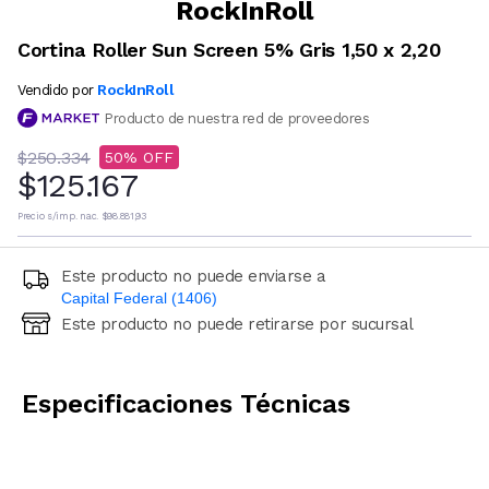
RockInRoll
Cortina Roller Sun Screen 5% Gris 1,50 x 2,20
RockInRoll
Vendido por
Producto de nuestra red de proveedores
$250.334
50
$125.167
Precio s/imp. nac.
$98.881,93
Este producto no puede enviarse a
Capital Federal (1406)
Este producto no puede retirarse por sucursal
Ingresá código postal (sólo números)
CALCULAR
Especificaciones Técnicas