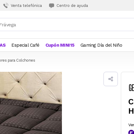
Venta telefónica
Centro de ayuda
JAS
Especial Café
Cupón MINI15
Gaming Día del Niño
ores para Colchones
C
H
Ve