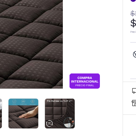
$
$
Prec