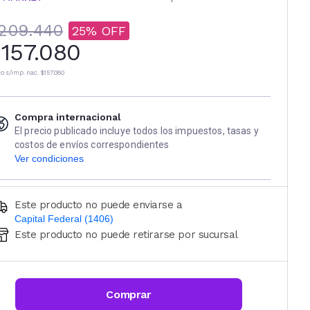
209.440
25
157.080
io s/imp. nac.
$157.080
Compra internacional
El precio publicado incluye todos los impuestos, tasas y
costos de envíos correspondientes
Ver condiciones
Este producto no puede enviarse a
Capital Federal (1406)
Este producto no puede retirarse por sucursal
Ingresá código postal (sólo números)
CALCULAR
Comprar