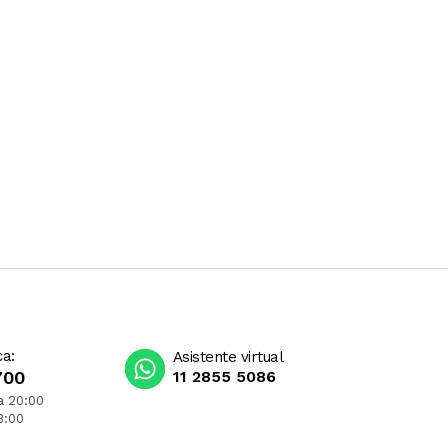
ca:
Asistente virtual
700
11 2855 5086
a 20:00
3:00