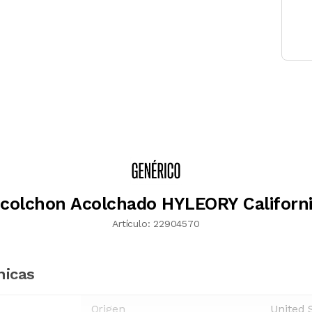
colchon Acolchado HYLEORY Californi
Artículo:
22904570
nicas
Origen
United 