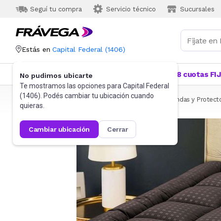
Seguí tu compra
Servicio técnico
Sucursales
Estás en
Capital Federal
(
1406
)
Categorías
Más Vendidos
Ofertas
18 cuotas FI
No pudimos ubicarte
Te mostramos las opciones para
Capital Federal
(
1406
). Podés cambiar tu ubicación cuando
Frávega
Hogar
Blanquería
Ropa de cama
Fundas y Protect
quieras.
cambiar ubicación
cerrar