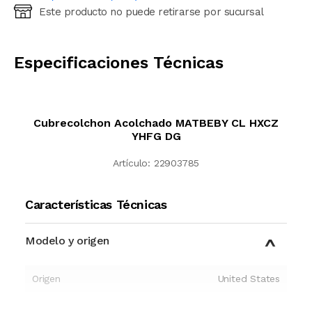
Este producto no puede retirarse por sucursal
Ingresá código postal (sólo números)
CALCULAR
Especificaciones Técnicas
Cubrecolchon Acolchado MATBEBY CL HXCZ
YHFG DG
Artículo:
22903785
Características Técnicas
Modelo y origen
Origen
United States