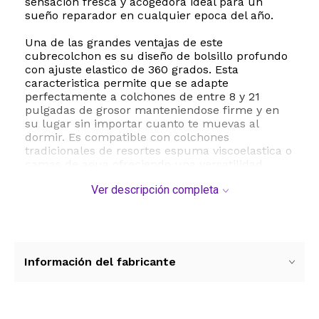
sensacion fresca y acogedora ideal para un
sueño reparador en cualquier epoca del año.
Una de las grandes ventajas de este
cubrecolchon es su diseño de bolsillo profundo
con ajuste elastico de 360 grados. Esta
caracteristica permite que se adapte
perfectamente a colchones de entre 8 y 21
pulgadas de grosor manteniendose firme y en
su lugar sin importar cuanto te muevas al
dormir. Es compatible con colchones
tradicionales de resortes espuma viscoelastica o
camas de agua ofreciendo una versatilidad
inigualable.
Ver descripción completa
Ademas de mejorar la comodidad de tu cama
este protector es sumamente practico y facil de
mantener. Es totalmente apto para lavado a
maquina en ciclo suave con agua fria y se
puede secar a baja temperatura manteniendo
Información del fabricante
su forma esponjosa y propiedades de rebote
lavado tras lavado sin encogerse ni arrugarse.
ESTE PRODUCTO VIENE DE USA DENTRO DEL