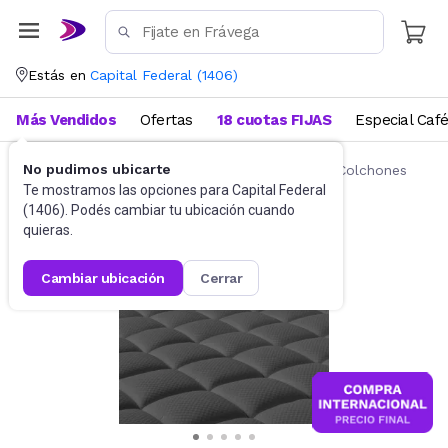
Estás en
Capital Federal
(
1406
)
Más Vendidos
Ofertas
18 cuotas FIJAS
Especial Caf
No pudimos ubicarte
Ropa de cama
Fundas y Protectores para Colchones
Te mostramos las opciones para
Capital Federal
(
1406
). Podés cambiar tu ubicación cuando
quieras.
cambiar ubicación
cerrar