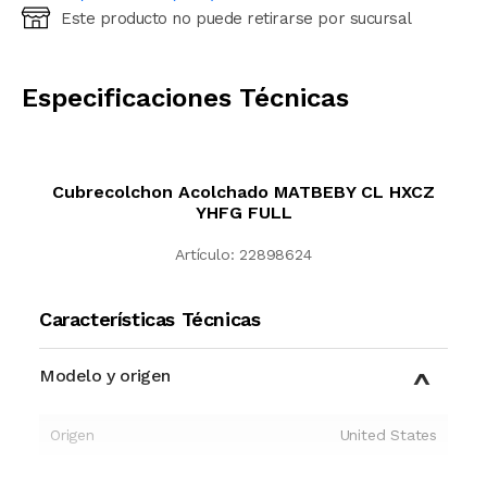
Este producto no puede retirarse por sucursal
Ingresá código postal (sólo números)
CALCULAR
Especificaciones Técnicas
Cubrecolchon Acolchado MATBEBY CL HXCZ
YHFG FULL
Artículo:
22898624
Características Técnicas
Modelo y origen
Origen
United States