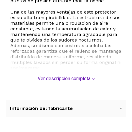
puntos de presion durante toda la noche.
Una de las mayores ventajas de este protector
es su alta transpirabilidad. La estructura de sus
materiales permite una circulacion de aire
constante, evitando la acumulacion de calor y
manteniendo una temperatura agradable para
que te olvides de los sudores nocturnos.
Ademas, su diseno con costuras acolchadas
reforzadas garantiza que el relleno se mantenga
distribuido de manera uniforme, resistiendo
multiples lavados sin perder su forma original ni
apelmazarse.
Ver descripción completa
La practicidad es clave en el diseno de
MATBEBY. Cuenta con un sistema de ajuste
elastico de 360 grados con bolsillos profundos
que se estiran para adaptarse perfectamente a
colchones de entre 8 y 21 pulgadas de grosor.
Esto asegura que el cubrecolchon permanezca
Información del fabricante
firme en su lugar, sin deslizarse ni generar
molestos pliegues, sin importar cuanto te
muevas al dormir. Es totalmente apto para
lavado a maquina en ciclo suave con agua fria y