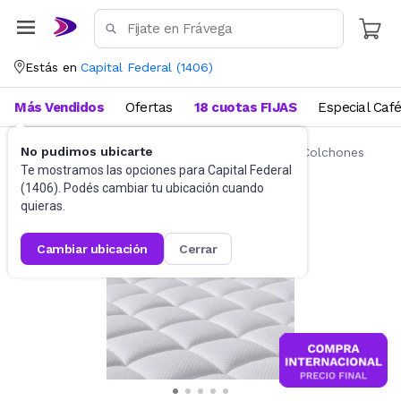
Estás en
Capital Federal
(
1406
)
Más Vendidos
Ofertas
18 cuotas FIJAS
Especial Caf
No pudimos ubicarte
Ropa de cama
Fundas y Protectores para Colchones
Te mostramos las opciones para
Capital Federal
(
1406
). Podés cambiar tu ubicación cuando
quieras.
cambiar ubicación
cerrar