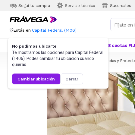
Seguí tu compra
Servicio técnico
Sucursales
Estás en
Capital Federal
(
1406
)
Categorías
Más Vendidos
Ofertas
18 cuotas FI
No pudimos ubicarte
Te mostramos las opciones para
Capital Federal
(
1406
). Podés cambiar tu ubicación cuando
Frávega
Hogar
Blanquería
Ropa de cama
Fundas y Protect
quieras.
cambiar ubicación
cerrar