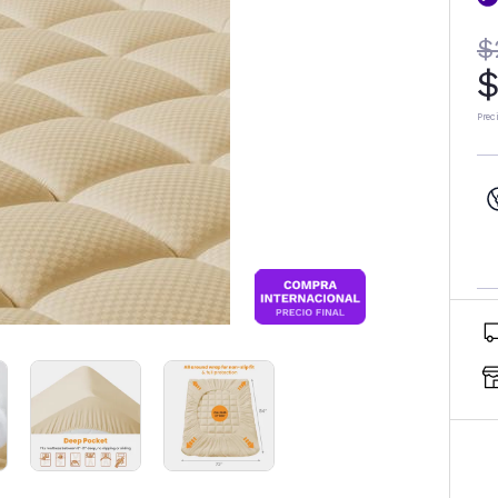
$
$
Prec