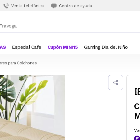
Venta telefónica
Centro de ayuda
JAS
Especial Café
Cupón MINI15
Gaming Día del Niño
ores para Colchones
C
M
Ve