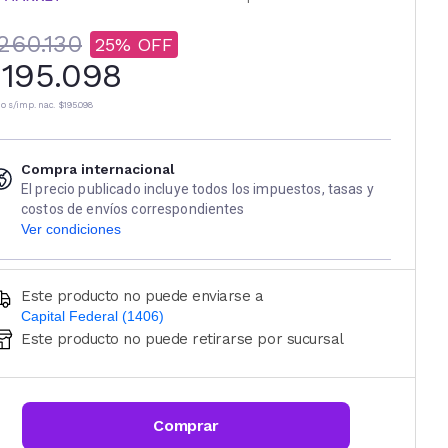
260.130
25
195.098
io s/imp. nac.
$195.098
Compra internacional
El precio publicado incluye todos los impuestos, tasas y
costos de envíos correspondientes
Ver condiciones
Este producto no puede enviarse a
Capital Federal (1406)
Este producto no puede retirarse por sucursal
Ingresá código postal (sólo números)
CALCULAR
Comprar