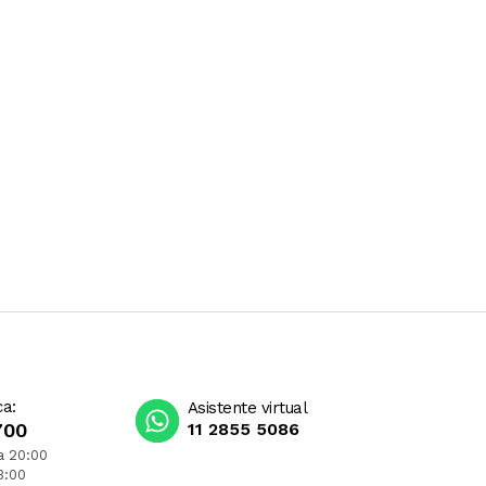
ca:
Asistente virtual
700
11 2855 5086
a 20:00
3:00