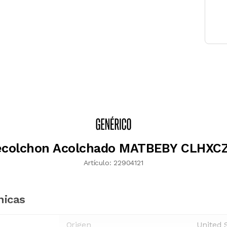
ecolchon Acolchado MATBEBY CLHXC
Artículo:
22904121
nicas
Origen
United 