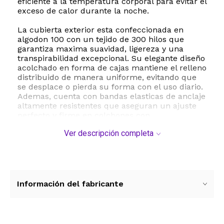
eficiente a la temperatura corporal para evitar el
exceso de calor durante la noche.
La cubierta exterior esta confeccionada en
algodon 100 con un tejido de 300 hilos que
garantiza maxima suavidad, ligereza y una
transpirabilidad excepcional. Su elegante diseño
acolchado en forma de cajas mantiene el relleno
distribuido de manera uniforme, evitando que
se desplace o pierda su forma con el uso diario.
Ademas, cuenta con bandas elasticas de anclaje
altamente resistentes que aseguran un ajuste
perfecto y firme en colchones con
profundidades de 6 a 22 pulgadas, evitando
Ver descripción completa
molestos deslizamientos.
Este cubrecolchon es una opcion ideal para
personas con sensibilidad, ya que esta libre de
olores quimicos y es totalmente hipoalergenico.
Su mantenimiento es sumamente sencillo,
Información del fabricante
siendo apto para lavado a maquina en agua fria
con carga frontal. Disfruta de un sueño
reparador y un confort de nivel hotelero en tu
propia cama con este accesorio premium de