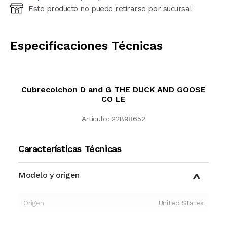
Este producto no puede retirarse por sucursal
Ingresá código postal (sólo números)
CALCULAR
Especificaciones Técnicas
Cubrecolchon D and G THE DUCK AND GOOSE
CO LE
Artículo:
22898652
Características Técnicas
Modelo y origen
Origen
United States