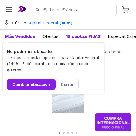
Estás en
Capital Federal
(
1406
)
Más Vendidos
Ofertas
18 cuotas FIJAS
Especial Caf
No pudimos ubicarte
Ropa de cama
Fundas y Protectores para Colchones
Te mostramos las opciones para
Capital Federal
(
1406
). Podés cambiar tu ubicación cuando
quieras.
cambiar ubicación
cerrar