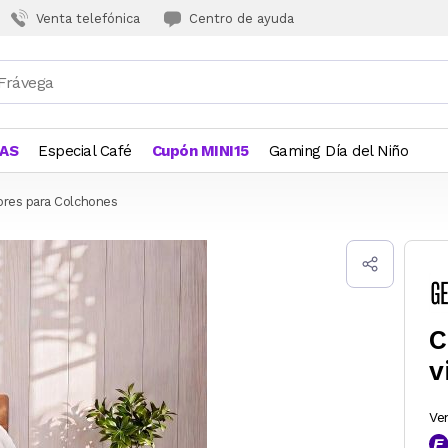
Venta telefónica
Centro de ayuda
JAS
Especial Café
Cupón MINI15
Gaming Día del Niño
ores para Colchones
C
v
Ve