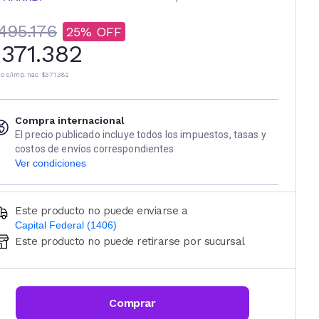
495.176
25
371.382
io s/imp. nac.
$371.382
Compra internacional
El precio publicado incluye todos los impuestos, tasas y
costos de envíos correspondientes
Ver condiciones
Este producto no puede enviarse a
Capital Federal (1406)
Este producto no puede retirarse por sucursal
Ingresá código postal (sólo números)
CALCULAR
Comprar