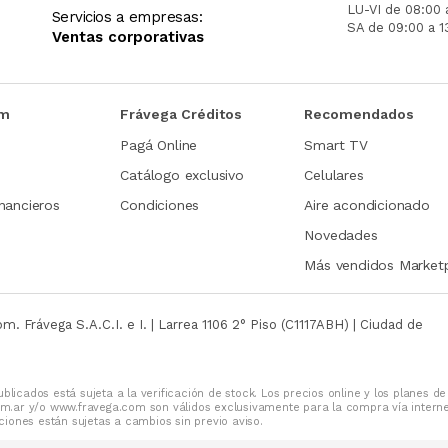
LU-VI de 08:00 
Servicios a empresas:
SA de 09:00 a 1
Ventas corporativas
om
Frávega Créditos
Recomendados
Pagá Online
Smart TV
Catálogo exclusivo
Celulares
nancieros
Condiciones
Aire acondicionado
Novedades
Más vendidos Market
com.
Frávega S.A.C.I. e I. | Larrea 1106 2° Piso (C1117ABH) | Ciudad de
blicados está sujeta a la verificación de stock. Los precios online y los planes de
m.ar y/o www.fravega.com son válidos exclusivamente para la compra vía intern
iones están sujetas a cambios sin previo aviso.