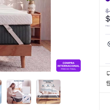
$
$
Prec