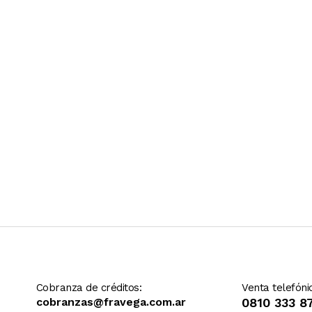
Ver más contenido
Cobranza de créditos:
Venta telefóni
cobranzas@fravega.com.ar
0810 333 8