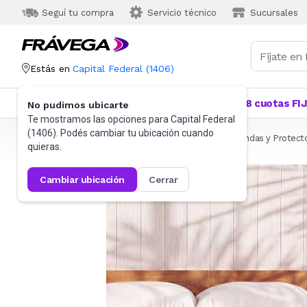
Seguí tu compra
Servicio técnico
Sucursales
Estás en
Capital Federal
(
1406
)
Categorías
Más Vendidos
Ofertas
18 cuotas FI
No pudimos ubicarte
Te mostramos las opciones para
Capital Federal
(
1406
). Podés cambiar tu ubicación cuando
Frávega
Hogar
Blanquería
Ropa de cama
Fundas y Protect
quieras.
cambiar ubicación
cerrar