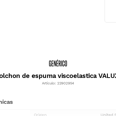
olchon de espuma viscoelastica VALU
Artículo:
22902954
nicas
Origen
United 