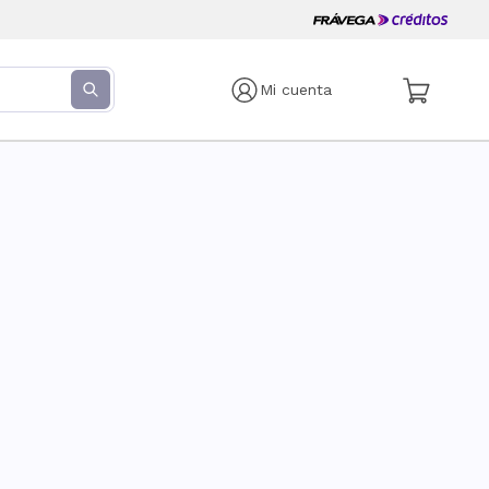
Mi cuenta
s