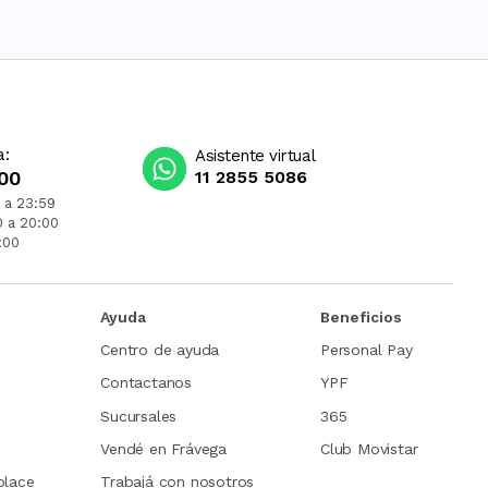
a:
Asistente virtual
00
11 2855 5086
 a 23:59
0 a 20:00
:00
Ayuda
Beneficios
Centro de ayuda
Personal Pay
Contactanos
YPF
Sucursales
365
Vendé en Frávega
Club Movistar
place
Trabajá con nosotros