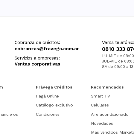
Cobranza de créditos:
Venta telefónic
cobranzas@fravega.com.ar
0810 333 87
LU-MIE de 08:00
Servicios a empresas:
JUE-VIE de 08:0
Ventas corporativas
SA de 09:00 a 13
om
Frávega Créditos
Recomendados
Pagá Online
Smart TV
Catálogo exclusivo
Celulares
nancieros
Condiciones
Aire acondicionado
Novedades
Más vendidos Market