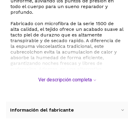
uniforme, aliviando los puntos de presion en
todo el cuerpo para un sueno reparador y
profundo.
Fabricado con microfibra de la serie 1500 de
alta calidad, el tejido ofrece un acabado suave al
tacto piel de durazno que es altamente
transpirable y de secado rapido. A diferencia de
la espuma viscoelastica tradicional, este
cubrecolchon evita la acumulacion de calor y
absorbe la humedad de forma eficiente,
garantizando noches frescas y libres de
sudoracion. Ademas, es una alternativa
hipoalergenica ideal al plumon natural, libre de
Ver descripción completa
olores y perfecta para personas con sensibilidad.
Su instalacion es sumamente sencilla gracias a
su falda con bolsillo elastico profundo que se
adapta con firmeza a colchones de entre ocho y
veintiun pulgadas de altura, evitando molestos
Información del fabricante
desplazamientos durante la noche. El
mantenimiento es practico ya que es apto para
lavado a maquina en ciclo suave con agua fria.
Para recuperar su maximo volumen y