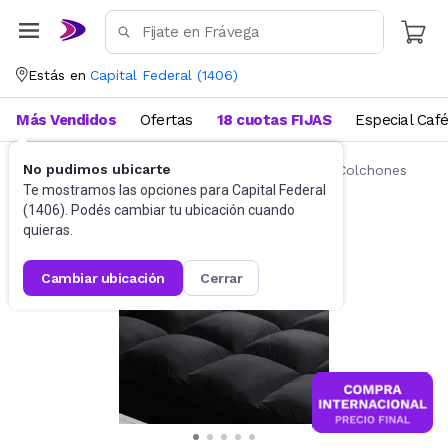
Estás en
Capital Federal
(
1406
)
Más Vendidos
Ofertas
18 cuotas FIJAS
Especial Caf
No pudimos ubicarte
Ropa de cama
Fundas y Protectores para Colchones
Te mostramos las opciones para
Capital Federal
(
1406
). Podés cambiar tu ubicación cuando
quieras.
cambiar ubicación
cerrar