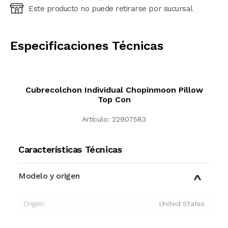
Este producto no puede retirarse por sucursal
Ingresá código postal (sólo números)
CALCULAR
Especificaciones Técnicas
Cubrecolchon Individual Chopinmoon Pillow
Top Con
Artículo:
22907583
Características Técnicas
Modelo y origen
Origen
United States