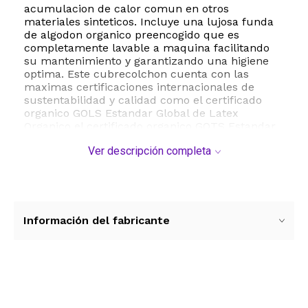
acumulacion de calor comun en otros
materiales sinteticos. Incluye una lujosa funda
de algodon organico preencogido que es
completamente lavable a maquina facilitando
su mantenimiento y garantizando una higiene
optima. Este cubrecolchon cuenta con las
maximas certificaciones internacionales de
sustentabilidad y calidad como el certificado
organico GOLS Estandar Global de Latex
Organico el certificado organico GOTS Estandar
Textil Organico Mundial y la certificacion de
Ver descripción completa
comercio justo Fair For Life. Es la opcion ideal
para adultos que buscan mejorar su calidad de
sueño con un producto ecologico duradero y de
confort premium.
ESTE PRODUCTO VIENE DE USA DENTRO DEL
Información del fabricante
MARCO DEL SERVICIO "PUERTA A PUERTA" QUE
RIGE PARA LOS ENVíOS POSTALES
INTERNACIONALES.
RECIBIRA EL PRODUCTO ENTRE 10 Y 12 DIAS
Ver más contenido
DESPUES DE SU COMPRA.