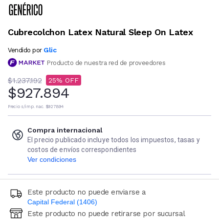
Cubrecolchon Latex Natural Sleep On Latex
Glic
Vendido por
Producto de nuestra red de proveedores
$1.237.192
25
$927.894
Precio s/imp. nac.
$927.894
Compra internacional
El precio publicado incluye todos los impuestos, tasas y
costos de envíos correspondientes
Ver condiciones
Este producto no puede enviarse a
Capital Federal (1406)
Este producto no puede retirarse por sucursal
Ingresá código postal (sólo números)