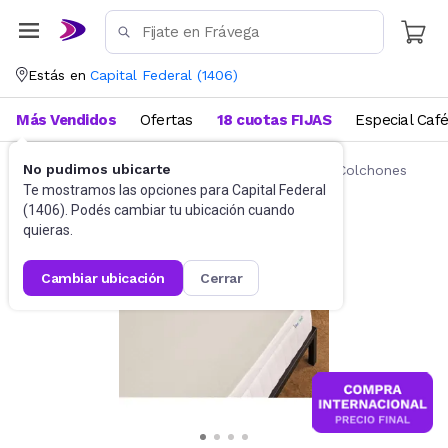
Estás en
Capital Federal
(
1406
)
Más Vendidos
Ofertas
18 cuotas FIJAS
Especial Caf
No pudimos ubicarte
Ropa de cama
Fundas y Protectores para Colchones
Te mostramos las opciones para
Capital Federal
(
1406
). Podés cambiar tu ubicación cuando
quieras.
cambiar ubicación
cerrar