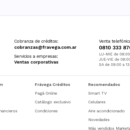
Cobranza de créditos:
Venta telefónic
cobranzas@fravega.com.ar
0810 333 87
LU-MIE de 08:00
Servicios a empresas:
JUE-VIE de 08:0
Ventas corporativas
SA de 09:00 a 13
om
Frávega Créditos
Recomendados
Pagá Online
Smart TV
Catálogo exclusivo
Celulares
nancieros
Condiciones
Aire acondicionado
Novedades
Más vendidos Market