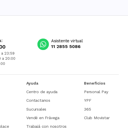
a:
Asistente virtual
00
11 2855 5086
 a 23:59
0 a 20:00
:00
Ayuda
Beneficios
Centro de ayuda
Personal Pay
Contactanos
YPF
Sucursales
365
Vendé en Frávega
Club Movistar
place
Trabajá con nosotros