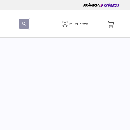
Mi cuenta
s