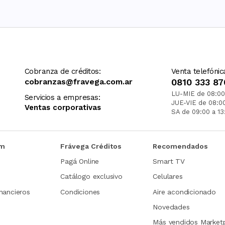
Cobranza de créditos:
Venta telefónic
cobranzas@fravega.com.ar
0810 333 87
LU-MIE de 08:00
Servicios a empresas:
JUE-VIE de 08:0
Ventas corporativas
SA de 09:00 a 13
om
Frávega Créditos
Recomendados
Pagá Online
Smart TV
Catálogo exclusivo
Celulares
nancieros
Condiciones
Aire acondicionado
Novedades
Más vendidos Market