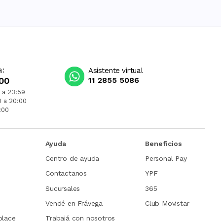
a:
Asistente virtual
00
11 2855 5086
 a 23:59
0 a 20:00
:00
Ayuda
Beneficios
Centro de ayuda
Personal Pay
Contactanos
YPF
Sucursales
365
Vendé en Frávega
Club Movistar
place
Trabajá con nosotros