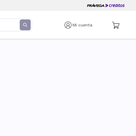
Mi cuenta
s