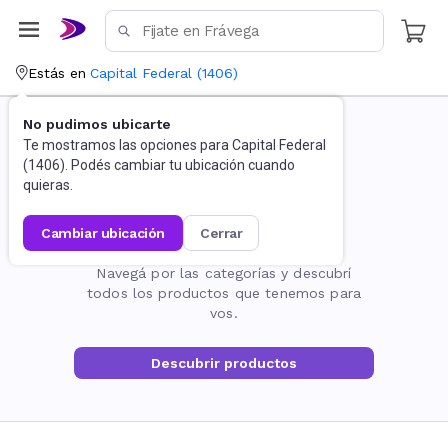
Estás en
Capital Federal
(
1406
)
No pudimos ubicarte
Te mostramos las opciones para
Capital Federal
(
1406
). Podés cambiar tu ubicación cuando
quieras.
cambiar ubicación
cerrar
La página no existe
Navegá por las categorías y descubrí
todos los productos que tenemos para
vos.
Descubrir productos