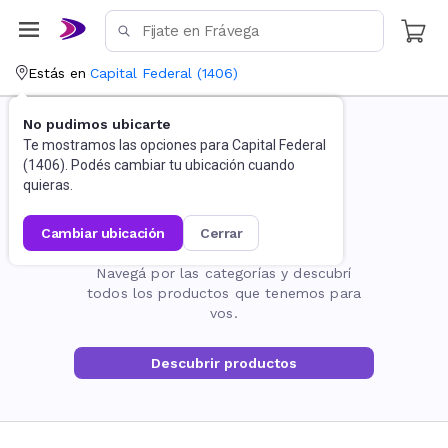
Estás en
Capital Federal
(
1406
)
No pudimos ubicarte
Te mostramos las opciones para
Capital Federal
(
1406
). Podés cambiar tu ubicación cuando
quieras.
cambiar ubicación
cerrar
La página no existe
Navegá por las categorías y descubrí
todos los productos que tenemos para
vos.
Descubrir productos