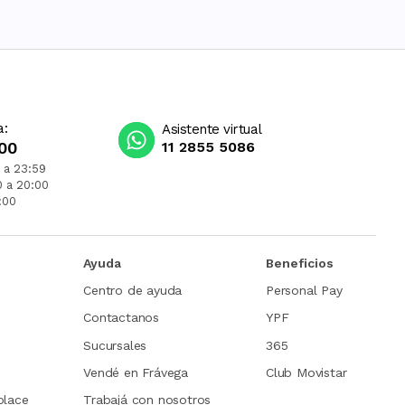
a:
Asistente virtual
00
11 2855 5086
 a 23:59
0 a 20:00
:00
Ayuda
Beneficios
Centro de ayuda
Personal Pay
Contactanos
YPF
Sucursales
365
Vendé en Frávega
Club Movistar
place
Trabajá con nosotros