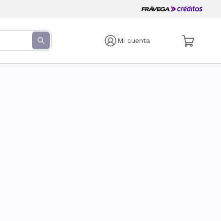
Mi cuenta
s