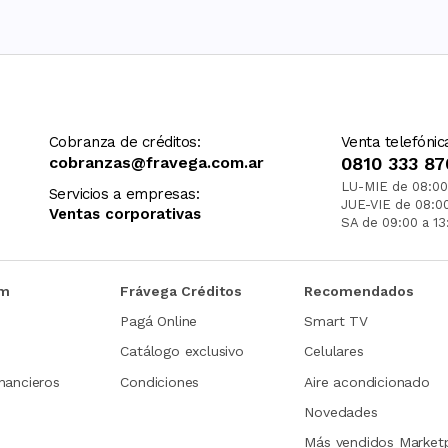
Cobranza de créditos:
Venta telefónic
cobranzas@fravega.com.ar
0810 333 87
LU-MIE de 08:00
Servicios a empresas:
JUE-VIE de 08:0
Ventas corporativas
SA de 09:00 a 13
om
Frávega Créditos
Recomendados
Pagá Online
Smart TV
Catálogo exclusivo
Celulares
nancieros
Condiciones
Aire acondicionado
Novedades
Más vendidos Market