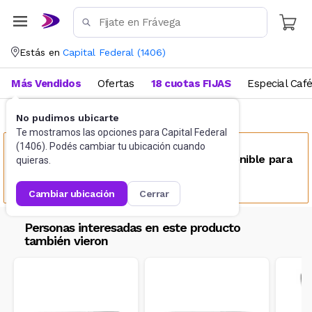
Estás en
Capital Federal
(
1406
)
Más Vendidos
Ofertas
18 cuotas FIJAS
Especial Caf
No pudimos ubicarte
Cubiertos
Cuchillos
Te mostramos las opciones para
Capital Federal
(
1406
). Podés cambiar tu ubicación cuando
Este producto no se encuentra disponible para
quieras.
tu ubicación
cambiar ubicación
cerrar
Personas interesadas en este producto
también vieron