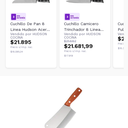
Cuchillo De Pan 8
Cuchillo Carnicero
Cuchi
Linea Hudson Acero
Trinchador 8 Linea
Pulga
Vendido por
HUDSON
Vendido por
HUDSON
Vendi
Inoxidable Con
Hudson Professional
Tram
$22
COCINA
COCINA
Remache
$21.895
$21.682
Precio s
$21.681,99
Precio s/imp. nac.
$18.300
Precio s/imp. nac.
$18.095,04
$17.919