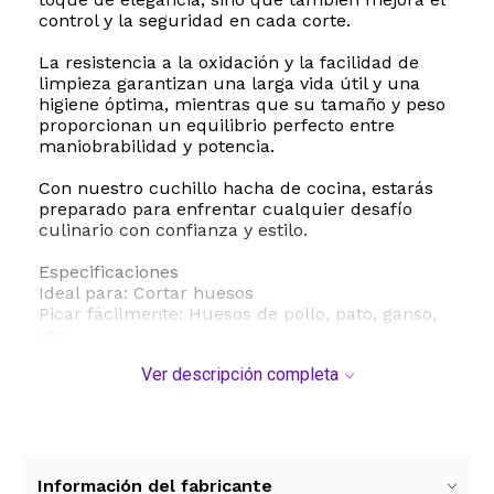
control y la seguridad en cada corte.
La resistencia a la oxidación y la facilidad de
limpieza garantizan una larga vida útil y una
higiene óptima, mientras que su tamaño y peso
proporcionan un equilibrio perfecto entre
maniobrabilidad y potencia.
Con nuestro cuchillo hacha de cocina, estarás
preparado para enfrentar cualquier desafío
culinario con confianza y estilo.
Especificaciones
Ideal para: Cortar huesos
Picar fácilmente: Huesos de pollo, pato, ganso,
etc.
Diseño ergonómico: Si
Ver descripción completa
Agudo: Si
Fácil de limpiar: Si
Textura cepillada: Si
No es fácil de oxidar: Si
Tamaño total: 31*9cm
Peso total: 410 gramos
Información del fabricante