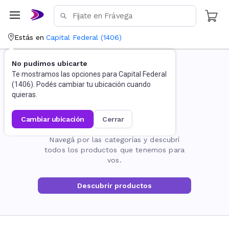
Estás en
Capital Federal
(
1406
)
No pudimos ubicarte
Te mostramos las opciones para
Capital Federal
(
1406
). Podés cambiar tu ubicación cuando
quieras.
cambiar ubicación
cerrar
La página no existe
Navegá por las categorías y descubrí
todos los productos que tenemos para
vos.
Descubrir productos