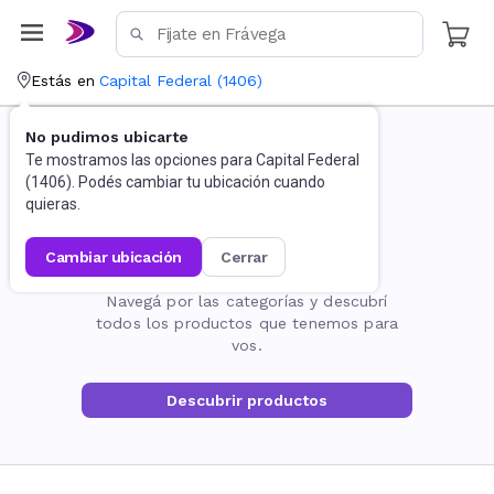
Estás en
Capital Federal
(
1406
)
No pudimos ubicarte
Te mostramos las opciones para
Capital Federal
(
1406
). Podés cambiar tu ubicación cuando
quieras.
cambiar ubicación
cerrar
La página no existe
Navegá por las categorías y descubrí
todos los productos que tenemos para
vos.
Descubrir productos