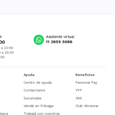
a:
Asistente virtual
00
11 2855 5086
 a 23:59
0 a 20:00
:00
Ayuda
Beneficios
Centro de ayuda
Personal Pay
Contactanos
YPF
Sucursales
365
Vendé en Frávega
Club Movistar
place
Trabajá con nosotros