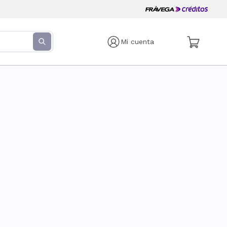
Mi cuenta
s