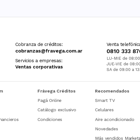
Cobranza de créditos:
Venta telefónic
cobranzas@fravega.com.ar
0810 333 87
LU-MIE de 08:00
Servicios a empresas:
JUE-VIE de 08:0
Ventas corporativas
SA de 09:00 a 13
om
Frávega Créditos
Recomendados
Pagá Online
Smart TV
Catálogo exclusivo
Celulares
nancieros
Condiciones
Aire acondicionado
Novedades
Más vendidos Market