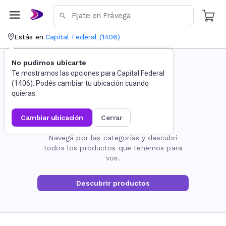
Estás en
Capital Federal
(
1406
)
No pudimos ubicarte
Te mostramos las opciones para
Capital Federal
(
1406
). Podés cambiar tu ubicación cuando
quieras.
cambiar ubicación
cerrar
La página no existe
Navegá por las categorías y descubrí
todos los productos que tenemos para
vos.
Descubrir productos