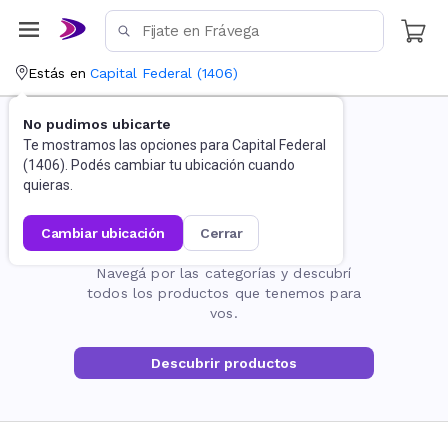
Estás en
Capital Federal
(
1406
)
No pudimos ubicarte
Te mostramos las opciones para
Capital Federal
(
1406
). Podés cambiar tu ubicación cuando
quieras.
cambiar ubicación
cerrar
La página no existe
Navegá por las categorías y descubrí
todos los productos que tenemos para
vos.
Descubrir productos