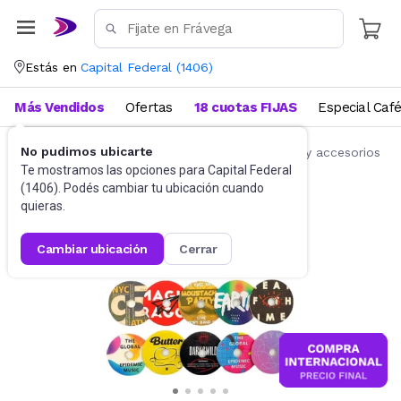
Estás en
Capital Federal
(
1406
)
Más Vendidos
Ofertas
18 cuotas FIJAS
Especial Caf
No pudimos ubicarte
Accesorios para autos y motos
Repuestos y accesorios
Te mostramos las opciones para
Capital Federal
(
1406
). Podés cambiar tu ubicación cuando
quieras.
cambiar ubicación
cerrar