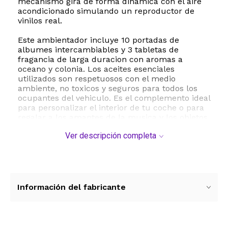
mecanismo gira de forma dinamica con el aire
acondicionado simulando un reproductor de
vinilos real.
Este ambientador incluye 10 portadas de
albumes intercambiables y 3 tabletas de
fragancia de larga duracion con aromas a
oceano y colonia. Los aceites esenciales
utilizados son respetuosos con el medio
ambiente, no toxicos y seguros para todos los
ocupantes del vehiculo. Es el complemento ideal
para personalizar el interior de tu coche o para
regalar a los amantes de la musica y los objetos
retro. Su instalacion es sumamente sencilla y no
Ver descripción completa
requiere baterias ni conexiones electricas ya
que funciona exclusivamente con el flujo de
aire de tu vehiculo.
ESTE PRODUCTO VIENE DE USA DENTRO DEL
MARCO DEL SERVICIO "PUERTA A PUERTA" QUE
Información del fabricante
RIGE PARA LOS ENVíOS POSTALES
INTERNACIONALES.
RECIBIRA EL PRODUCTO ENTRE 10 Y 12 DIAS