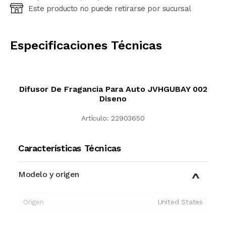
Este producto no puede retirarse por sucursal
Ingresá código postal (sólo números)
CALCULAR
Especificaciones Técnicas
Difusor De Fragancia Para Auto JVHGUBAY 002
Diseno
Artículo:
22903650
Características Técnicas
Modelo y origen
Origen
United States