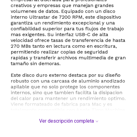
creativos y empresas que manejan grandes
volumenes de datos. Equipado con un disco
interno Ultrastar de 7200 RPM, este dispositivo
garantiza un rendimiento excepcional y una
confiabilidad superior para tus flujos de trabajo
mas exigentes. Su interfaz USB-C de alta
velocidad ofrece tasas de transferencia de hasta
270 MBs tanto en lectura como en escritura,
permitiendo realizar copias de seguridad
rapidas y transferir archivos multimedia de gran
tamaño sin demoras.
Este disco duro externo destaca por su diseño
robusto con una carcasa de aluminio anodizado
apilable que no solo protege los componentes
internos, sino que tambien facilita la disipacion
del calor para mantener un rendimiento optimo.
Viene formateado de fabrica para Mac y es
totalmente compatible con Apple Time Machine,
aunque se puede reformatear facilmente para
Ver descripción completa
su uso en sistemas operativos Windows.
Ademas, cuenta con luces LED con tres modos
de brillo ajustables para adaptarse a tu entorno