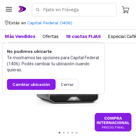
Estás en
Capital Federal
(
1406
)
Más Vendidos
Ofertas
18 cuotas FIJAS
Especial Caf
No pudimos ubicarte
Almacenamiento
Discos externos
Te mostramos las opciones para
Capital Federal
(
1406
). Podés cambiar tu ubicación cuando
quieras.
cambiar ubicación
cerrar