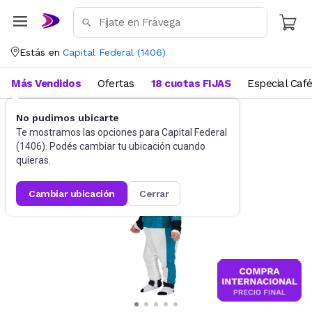
Estás en
Capital Federal
(
1406
)
Más Vendidos
Ofertas
18 cuotas FIJAS
Especial Caf
No pudimos ubicarte
Disfraces
Disfraces infantiles
Te mostramos las opciones para
Capital Federal
(
1406
). Podés cambiar tu ubicación cuando
quieras.
cambiar ubicación
cerrar