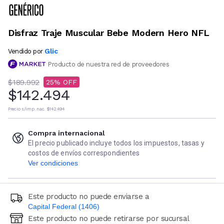
Disfraz Traje Muscular Bebe Modern Hero NFL
Glic
Vendido por
Producto de nuestra red de proveedores
$189.992
25
$142.494
Precio s/imp. nac.
$142.494
Compra internacional
El precio publicado incluye todos los impuestos, tasas y
costos de envíos correspondientes
Ver condiciones
Este producto no puede enviarse a
Capital Federal (1406)
Este producto no puede retirarse por sucursal
Ingresá código postal (sólo números)