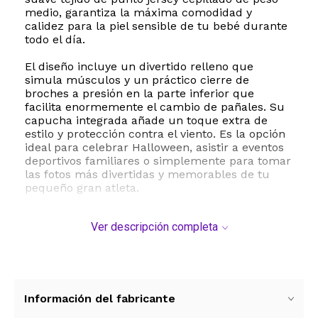
medio, garantiza la máxima comodidad y
calidez para la piel sensible de tu bebé durante
todo el día.
El diseño incluye un divertido relleno que
simula músculos y un práctico cierre de
broches a presión en la parte inferior que
facilita enormemente el cambio de pañales. Su
capucha integrada añade un toque extra de
estilo y protección contra el viento. Es la opción
ideal para celebrar Halloween, asistir a eventos
deportivos familiares o simplemente para tomar
las fotos más divertidas y memorables de tu
pequeño gran atleta.
Este traje cuenta con licencia oficial de la NFL,
Ver descripción completa
lo que asegura detalles auténticos y colores
vibrantes del equipo que no se desgastan
fácilmente. Su cuidado es sumamente sencillo
ya que es apto para lavado a máquina,
permitiendo mantener la prenda impecable tras
cada aventura. Asegura diversión, comodidad y
Información del fabricante
el mejor estilo deportivo para tu bebé con esta