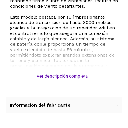
mantiene firme y libre de vibraciones, incluso en
condiciones de viento desafiantes.
Este modelo destaca por su impresionante
alcance de transmisión de hasta 3000 metros,
gracias a la integración de un repetidor WiFi en
el control remoto que asegura una conexión
estable y de largo alcance. Además, su sistema
de batería doble proporciona un tiempo de
vuelo extendido de hasta 56 minutos,
permitiéndote explorar grandes extensiones de
terreno y planificar tus tomas sin la
preocupación constante por la autonomía. Su
diseño plegable y la funda de transporte
Ver descripción completa
incluida facilitan llevarlo a cualquier aventura.
La seguridad es una prioridad en el Holy Stone
HS600. Cuenta con un sistema GPS avanzado
que habilita la función inteligente de retorno
automático a casa en caso de batería baja,
Información del fabricante
pérdida de señal o mediante la pulsación de un
solo botón. Para los principiantes, ofrece modos
de vuelo inteligentes como el seguimiento
automático y la navegación por puntos de