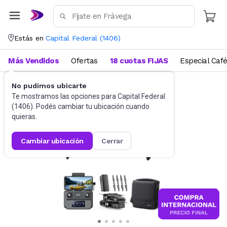
Estás en
Capital Federal
(
1406
)
Más Vendidos
Ofertas
18 cuotas FIJAS
Especial Caf
No pudimos ubicarte
Informática
Te mostramos las opciones para
Capital Federal
(
1406
). Podés cambiar tu ubicación cuando
quieras.
cambiar ubicación
cerrar