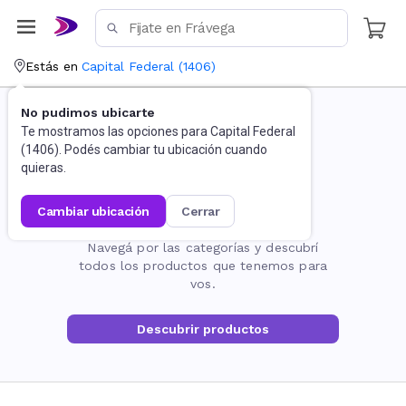
Estás en
Capital Federal
(
1406
)
No pudimos ubicarte
Te mostramos las opciones para
Capital Federal
(
1406
). Podés cambiar tu ubicación cuando
quieras.
cambiar ubicación
cerrar
La página no existe
Navegá por las categorías y descubrí
todos los productos que tenemos para
vos.
Descubrir productos