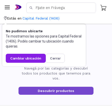
Estás en
Capital Federal
(
1406
)
No pudimos ubicarte
Te mostramos las opciones para
Capital Federal
(
1406
). Podés cambiar tu ubicación cuando
quieras.
cambiar ubicación
cerrar
La página no existe
Navegá por las categorías y descubrí
todos los productos que tenemos para
vos.
Descubrir productos