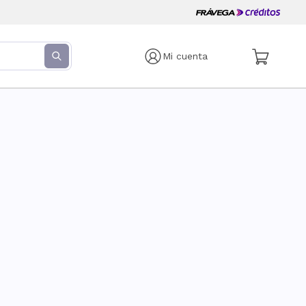
Mi cuenta
s