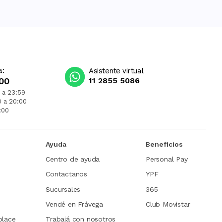
a:
Asistente virtual
00
11 2855 5086
 a 23:59
0 a 20:00
:00
Ayuda
Beneficios
Centro de ayuda
Personal Pay
Contactanos
YPF
Sucursales
365
Vendé en Frávega
Club Movistar
place
Trabajá con nosotros