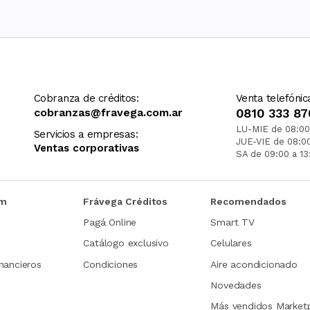
Cobranza de créditos:
Venta telefónic
cobranzas@fravega.com.ar
0810 333 87
LU-MIE de 08:00
Servicios a empresas:
JUE-VIE de 08:0
Ventas corporativas
SA de 09:00 a 13
om
Frávega Créditos
Recomendados
Pagá Online
Smart TV
Catálogo exclusivo
Celulares
nancieros
Condiciones
Aire acondicionado
Novedades
Más vendidos Market