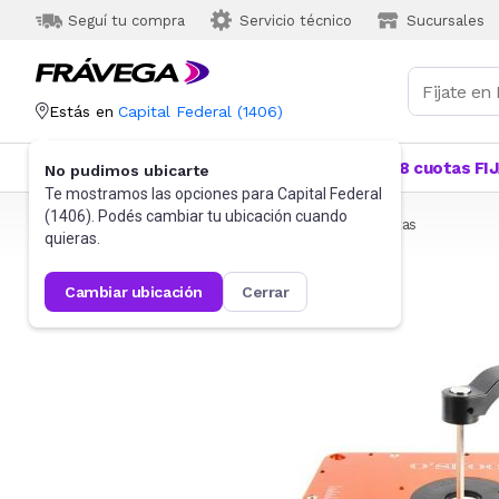
Seguí tu compra
Servicio técnico
Sucursales
Estás en
Capital Federal
(
1406
)
Categorías
Más Vendidos
Ofertas
18 cuotas FI
No pudimos ubicarte
Te mostramos las opciones para
Capital Federal
(
1406
). Podés cambiar tu ubicación cuando
Frávega
Herramientas y Construcción
Herramientas
quieras.
cambiar ubicación
cerrar