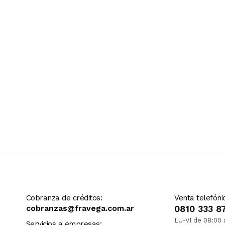
Ver más contenido
Cobranza de créditos:
Venta telefóni
cobranzas@fravega.com.ar
0810 333 8
LU-VI de 08:00 
Servicios a empresas: