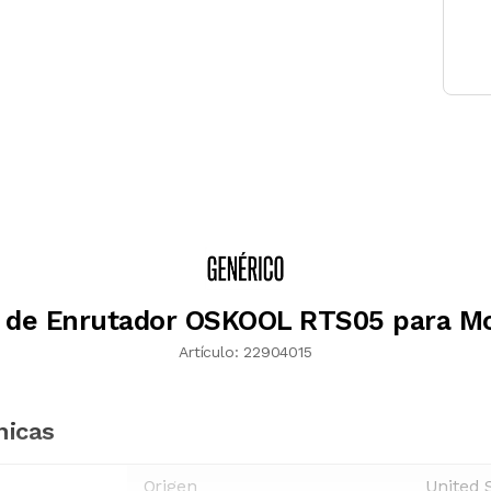
 de Enrutador OSKOOL RTS05 para M
Artículo:
22904015
nicas
Origen
United 