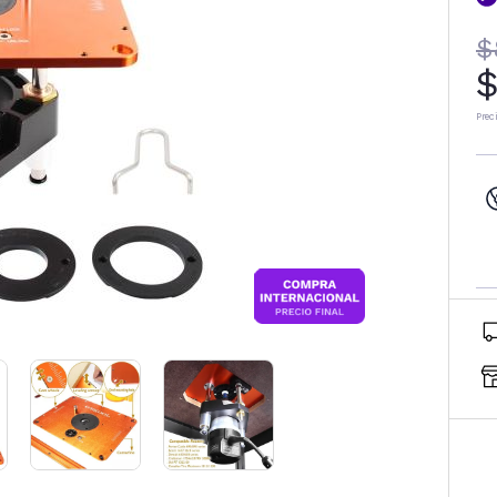
$
$
Prec