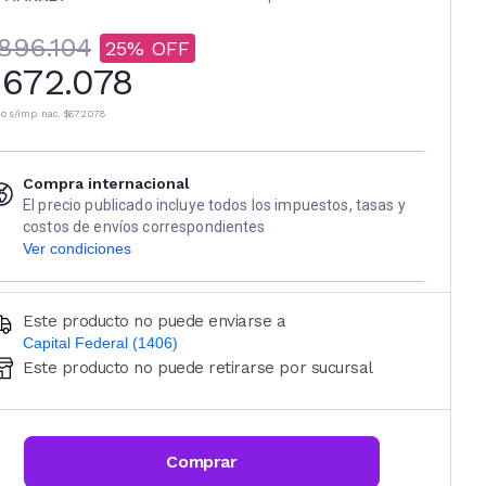
896.104
25
672.078
io s/imp. nac.
$672.078
Compra internacional
El precio publicado incluye todos los impuestos, tasas y
costos de envíos correspondientes
Ver condiciones
Este producto no puede enviarse a
Capital Federal (1406)
Este producto no puede retirarse por sucursal
Ingresá código postal (sólo números)
CALCULAR
Comprar