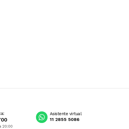
ca:
Asistente virtual
700
11 2855 5086
a 20:00