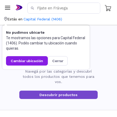
Estás en
Capital Federal
(
1406
)
No pudimos ubicarte
Te mostramos las opciones para
Capital Federal
(
1406
). Podés cambiar tu ubicación cuando
quieras.
cambiar ubicación
cerrar
La página no existe
Navegá por las categorías y descubrí
todos los productos que tenemos para
vos.
Descubrir productos