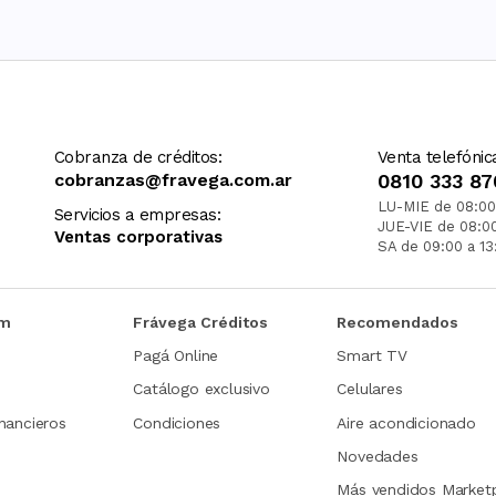
Cobranza de créditos:
Venta telefónic
cobranzas@fravega.com.ar
0810 333 87
LU-MIE de 08:00
Servicios a empresas:
JUE-VIE de 08:0
Ventas corporativas
SA de 09:00 a 13
om
Frávega Créditos
Recomendados
Pagá Online
Smart TV
Catálogo exclusivo
Celulares
nancieros
Condiciones
Aire acondicionado
Novedades
Más vendidos Market