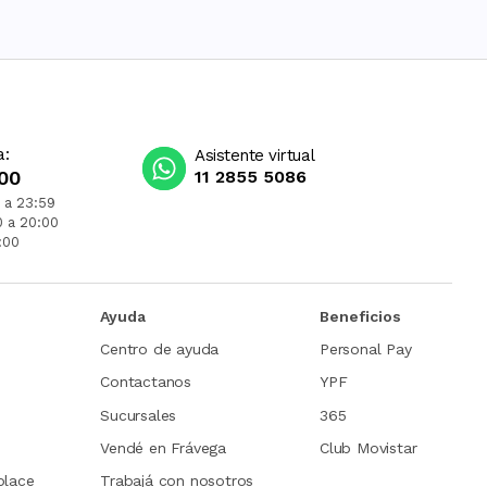
a:
Asistente virtual
00
11 2855 5086
 a 23:59
0 a 20:00
:00
Ayuda
Beneficios
Centro de ayuda
Personal Pay
Contactanos
YPF
Sucursales
365
Vendé en Frávega
Club Movistar
place
Trabajá con nosotros