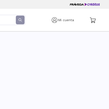
Mi cuenta
s